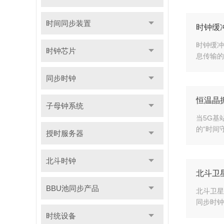
时间同步装置
时钟缓
时钟缓冲
时钟芯片
息传输的
同步时钟
恒温晶
子母钟系统
当5G基
的“时间
授时服务器
北斗时钟
北斗卫
BBU池同步产品
北斗卫星
同步时钟
时统设备