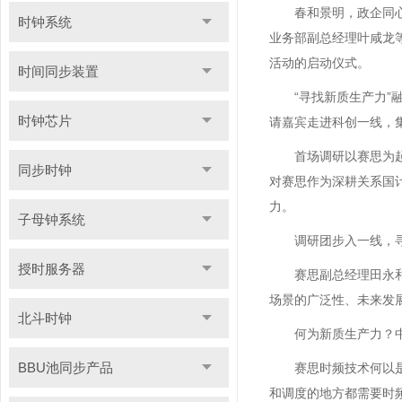
春和景明，政企同
时钟系统
业务部副总经理叶咸龙
活动的启动仪式。
时间同步装置
“寻找新质生产力
时钟芯片
请嘉宾走进科创一线，
首场调研以赛思为
同步时钟
对赛思作为深耕关系国
力。
子母钟系统
调研团步入一线，
授时服务器
赛思副总经理田永
场景的广泛性、未来发
北斗时钟
何为新质生产力？
BBU池同步产品
赛思时频技术何以
和调度的地方都需要时