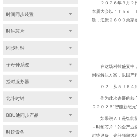
２０２６年３月２
本届大会以＂Ｔｈｅ 
时间同步装置
题，汇聚２８００余家
时钟芯片
同步时钟
子母钟系统
在这场科技盛宴中
到端解决方案，以国产
授时服务器
０２ 从５Ｊ６４到
北斗时钟
作为此次参展的核
Ｃ２０２６“智能新纪元
BBU池同步产品
如果说ＡＩ是智能
－时频芯片＂的全产业
时统设备
时统设备、光纤频率级