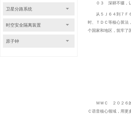
０３ 深耕不辍，让
卫星分路系统
从５Ｊ６４到７Ｆ
时、ＴＤＣ等核心算法
时空安全隔离装置
个国家和地区，筑牢了
原子钟
ＭＷＣ ２０２６
Ｃ语音核心领域，用更