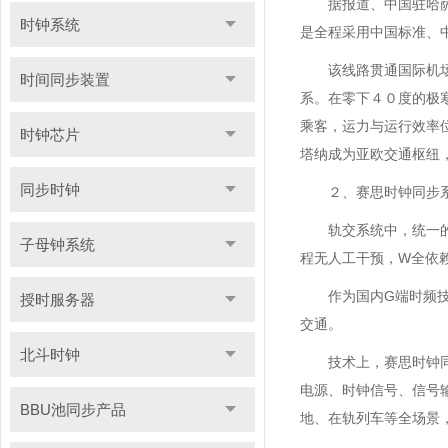
据报道、中国驻哈
时钟系统
是全程采用中国标准、
该线路贯通国际机
时间同步装置
系。在零下４０度的极
乘客，运力与运行效率
时钟芯片
塔纳成为亚欧交通枢纽
同步时钟
２、赛思时钟同步
轨交系统中，统一
子母钟系统
程无人工干预，W全依
作为国内G端时频
授时服务器
交通。
北斗时钟
技术上，赛思时钟
电源、时钟信号、信号
BBU池同步产品
地、在轨列车等全场景