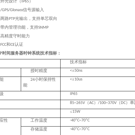
水外壳设计（
）
IP65
斗
信号源输入
/GPS/Glonass
供两路
光输出，支持单芯双向
PTP
持带内管理功能，支持
SNMP
备高精度守时能力
过
和
认证
FCC
CE
TP时间服务器时钟系统
技术指标：
技术指标
±
授时精度
<
50ns
±
能
小时保持性
<
10us
24
能
级
IP65
（
）
（
）单
85~265V
AC
/100~370V
DC
≤
15W
°
°
应性
工作温度
-40
C~70
C
°
°
存储温度
-40
C~70
C