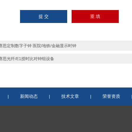
赛思定制数字子钟 医院/地铁/金融显示时钟
赛思光纤/E1授时比对钟组设备
新闻动态
技术文章
荣誉资质
|
|
|