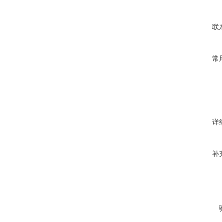
联
常
详
补