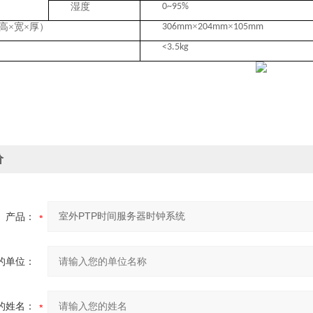
湿度
0~95%
×
×
高
×宽×厚）
306mm
204mm
105mm
<3.5kg
价
产品：
的单位：
的姓名：