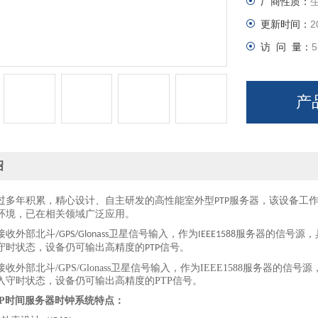
厂商性质：
更新时间：
2
访 问 量：
5
产
绍
过多年积累，精心设计、自主研发的高性能室外型
服务器，该设备工
PTP
环境，已在相关领域广泛应用。
接收外部北斗
卫星信号输入，作为
服务器的信号源，
/GP
S
/Glonass
IEEE1588
守时状态，设备仍可输出高精度的
信号。
PTP
接收外部北斗/GP
S
/Glonass卫星信号输入，作为IEEE1588服务器的信
入守时状态，设备仍可输出高精度的PTP信号。
TP时间服务器时钟系统
特点：