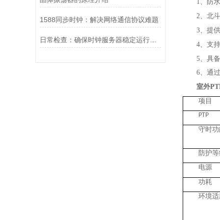
1、防
2、北
1588同步时钟：解决网络通信协议难题
3、提
日常检查：确保时钟服务器稳定运行的关键措施
4、支
5、具
6、通
室外P
项目
PTP
守时功
防护等
电源
功耗
环境适