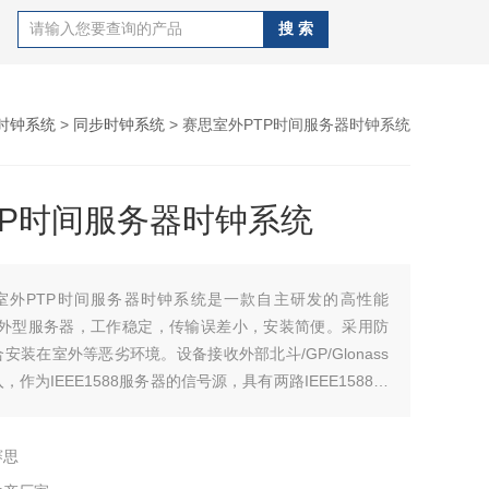
时钟系统
>
同步时钟系统
> 赛思室外PTP时间服务器时钟系统
TP时间服务器时钟系统
室外PTP时间服务器时钟系统是一款自主研发的高性能
88室外型服务器，工作稳定，传输误差小，安装简便。采用防
安装在室外等恶劣环境。设备接收外部北斗/GP/Glonass
作为IEEE1588服务器的信号源，具有两路IEEE1588高
出。当外部参考源丢失时，内部自动进入守时状态，设备仍
的PTP信号。
赛思