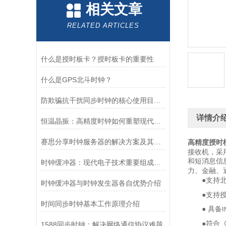
相关文章
RELATED ARTICLES
什么是授时板卡？授时板卡的重要性
什么是GPS北斗时钟？
防欺骗抗干扰同步时钟的核心使用目的：筑牢关键场景的时间可信底线
详情介
恒温晶振：高精度时钟如何重塑现代科技根基
赛思分享时钟服务器的解决方案及其优势
高精度授时
接收机，采
和短消息信
时钟缓冲器：现代电子技术重要组成部分
力、金融、
●支持
时钟缓冲器与时钟发生器各自优势介绍
●支持
时间同步时钟基本工作原理介绍
● 具备
I
●符合
1588同步时钟：解决网络通信协议难题