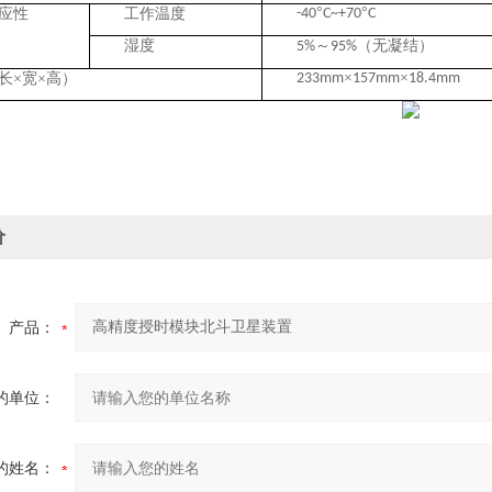
°
°
应性
工作温度
-40
C~+70
C
湿度
～
（无凝结）
5%
95%
×
×
长
×宽×高）
233mm
157mm
18.4mm
价
产品：
的单位：
的姓名：