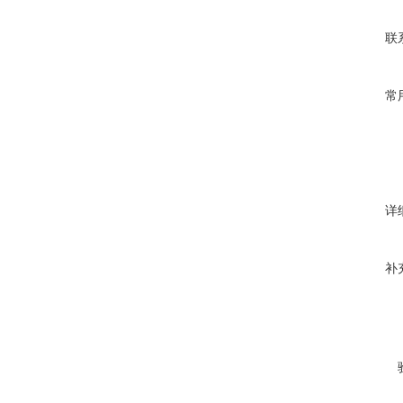
联
常
详
补