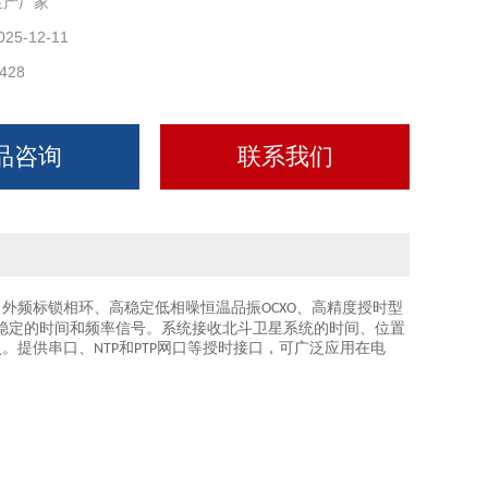
生产厂家
025-12-11
428
品咨询
联系我们
了外频标锁相环、高稳定低相噪恒温品振
、高精度授时型
OCXO
稳定的时间和频率信号。系统接收北斗卫星系统的时间、位置
入。
提供串口、
和
网口等授时接口，可广泛应用在电
NTP
PTP