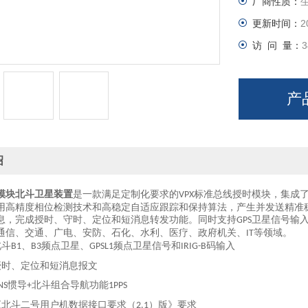
厂商性质：
更新时间：
2
访 问 量：
3
产
绍
是一款满足定制化要求的
标准总线授时模块，集成
模块北斗卫星装置
VPX
用高精度相位检测技术和高稳定自适应跟踪和保持算法，产生并发送精准
息，完成授时、守时、定位和短消息转发功能。同时支持
卫星信号输
GPS
通信、交通、广电、安防、石化、水利、医疗、政府机关、
等领域。
IT
北斗
、
频点卫星、
频点卫星信号和
码输入
B1
B3
GPSL1
IRIG-B
授时、定位和短消息报文
惯导
北斗组合导航功能
NS
+
1PPS
《北斗二号用户机数据接口要求（
）版》要求
2.1