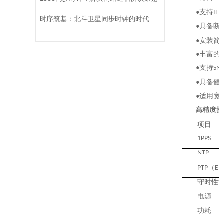
●支持
IE
时序筑基：北斗卫星同步时钟的时代价值与战略意义
●具备
●安装
●丰富
●支持
S
●具备
●适用
高精度
项目
1PPS
NTP
（
PTP
E
守时性
电源
功耗