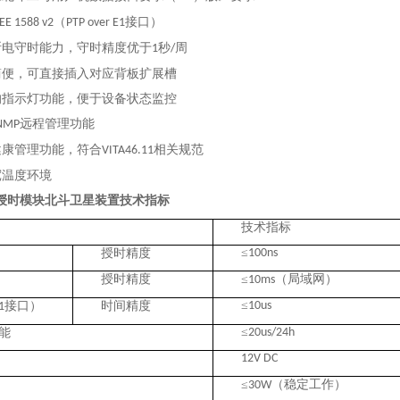
（
接口）
EE 1588 v2
PTP over E1
断电守时能力，守时精度优于
秒
周
1
/
简便，可直接插入对应背板扩展槽
的指示灯功能，便于设备状态监控
远程管理功能
NMP
健康管理功能，符合
相关规范
VITA46.11
宽温度环境
技术指标
授时模块北斗卫星装置
技术指标
≤
授时精度
100ns
授时精度
≤
（局域网）
10ms
≤
接口）
时间精度
10us
1
≤
能
20us/24h
12V DC
≤
（稳定工作）
30W