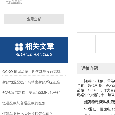
恒温晶振
查看全部
相关文章
RELATED ARTICLES
详情介绍
OCXO 恒温晶振：现代基础设施高稳定时间同步的核心基石
随着5G通信、雷
射频恒温晶振：高精度射频系统基准时频核心器件
产化、超低相噪、高稳定、低
晶振，OCXO)，作
6G试验启新程！赛思100MHz信号相位噪声突破-170.03dBc@1KHz
电路中的s选利器、顶
超高稳定恒温晶振频点
恒温晶振与普通晶振的区别
5G通信、雷达电
恒温晶振技术参数指标怎么看？