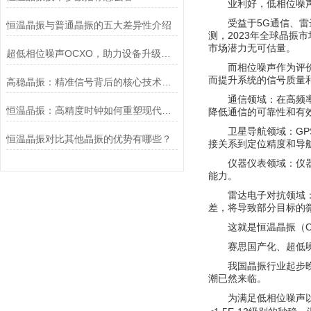
业利好，低相位噪声
受益于5G通信、
恒温晶振与普通晶振的五大差异性介绍
测，2023年全球晶振市场
市场潜力无可估量。
超低相位噪声OCXO，助力设备升级与创新
而相位噪声作为评
而提升系统的信号质量
高稳晶振：精准信号背后的核心技术优势解析
通信领域：在高频
恒温晶振：高精度时钟如何重塑现代科技根基
降低通信的可靠性和有
卫星导航领域：G
恒温晶振对比其他晶振的优势有哪些？
接关系到定位精度和导
仪器仪表领域：仪
能力。
雷达电子对抗领域
差，将导致部分目标的
这就是恒温晶振（
赛思国产化、超低
我国晶振行业起步
潮已然来临。
为满足低相位噪声以