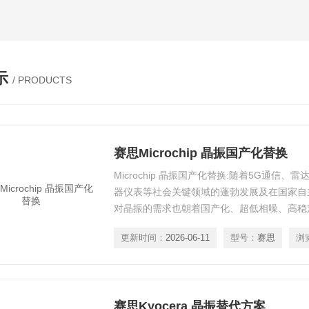
示
/ PRODUCTS
赛思Microchip 晶振国产化替换
Microchip 晶振国产化替换:随着5G通信
器仪表等社会关键领域的蓬勃发展及在国家自
对晶振的需求也朝着国产化、超低相噪、高稳
化方向发展。
更新时间：
2026-06-11
型号：
赛思
浏
赛思Kyocera 晶振替代方案