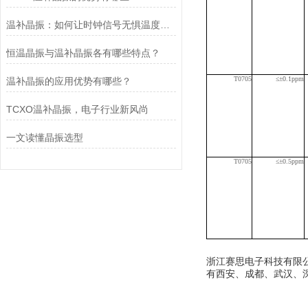
温补晶振：如何让时钟信号无惧温度波动？
恒温晶振与温补晶振各有哪些特点？
T07
05
≤±0.1p
pm
温补晶振的应用优势有哪些？
TCXO温补晶振，电子行业新风尚
一文读懂晶振选型
T07
05
≤±0.5p
pm
浙江赛思电子科技有限公
有西安、成都、武汉、