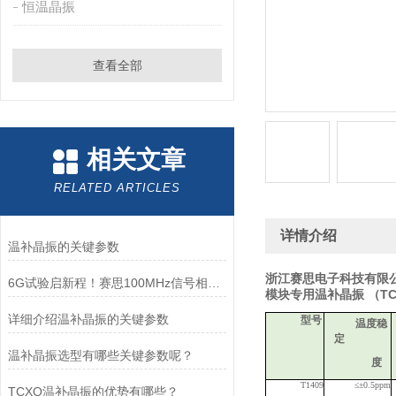
恒温晶振
查看全部
相关文章
RELATED ARTICLES
详情介绍
温补晶振的关键参数
浙江赛思电子科技有限
6G试验启新程！赛思100MHz信号相位噪声突破-170.03dBc@1KHz
模块专用温补晶振
（T
详细介绍温补晶振的关键参数
型号
温
度稳
定
温补晶振选型有哪些关键参数呢？
度
T14
09
≤±0.5p
pm
TCXO温补晶振的优势有哪些？