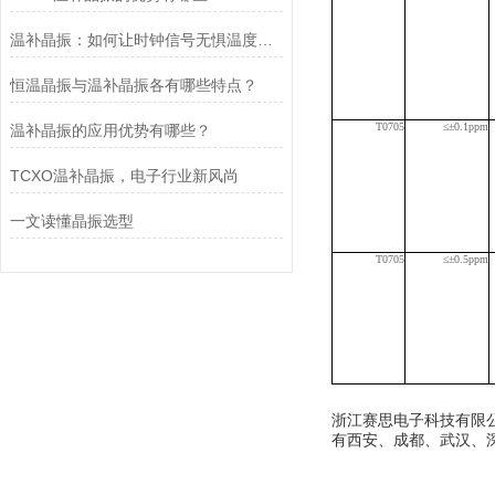
温补晶振：如何让时钟信号无惧温度波动？
恒温晶振与温补晶振各有哪些特点？
T07
05
≤±0.1p
pm
温补晶振的应用优势有哪些？
TCXO温补晶振，电子行业新风尚
一文读懂晶振选型
T07
05
≤±0.5p
pm
浙江赛思电子科技有限公
有西安、成都、武汉、